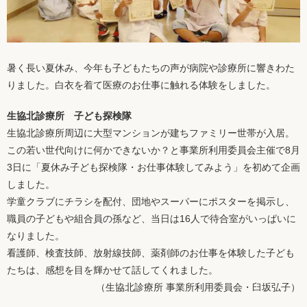
暑く長い夏休み、今年も子どもたちの声が病院や診療所に響きわた
りました。白衣を着て医療のお仕事に触れる体験をしました。
生協北診療所 子ども探検隊
生協北診療所周辺に大型マンションが建ちファミリー世帯が入居。
この若い世代向けに何かできないか？と事業所利用委員会主催で8月
3日に「夏休み子ども探検隊・お仕事体験してみよう」を初めて企画
しました。
学童クラブにチラシを配付、団地やスーパーにポスターを掲示し、
職員の子どもや組合員の孫など、当日は16人で待合室がいっぱいに
なりました。
看護師、検査技師、放射線技師、薬剤師のお仕事を体験した子ども
たちは、感想を目を輝かせて話してくれました。
（生協北診療所 事業所利用委員会・臼坂弘子）