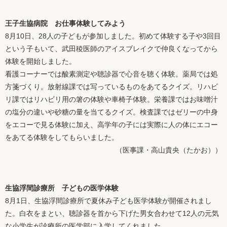
王子生協病院 お仕事体験してみよう
8月10日、28人の子どもが参加しました。初めて体験する子や3回目
という子もいて、武田稜医師のアイスブレイクで仲良くなってから
体験を開始しました。
看護コーナーでは酸素測定や聴診器で心音を聴く体験。薬局では処
方箋づくり。放射線課では写っているものをあてるクイズ。リハビ
リ課ではリハビリ用の箸の体験や車椅子体験。栄養課ではお味噌汁
の塩分の違いや砂糖の量を当てるクイズ。検査課ではゼリーの中身
をエコーで見る体験に加え、高学年の子には実際に人の体にエコー
をあてる体験をしてもらいました。
（医事課・高山貴央（たかお））
生協浮間診療所 子どもの医学体験
8月1日、生協浮間診療所で夏休み子ども医学体験が開催されまし
た。白衣をまとい、聴診器を首から下げた男女合わせて12人の元気
な小学生が診療所の医学部に入学してくれました。