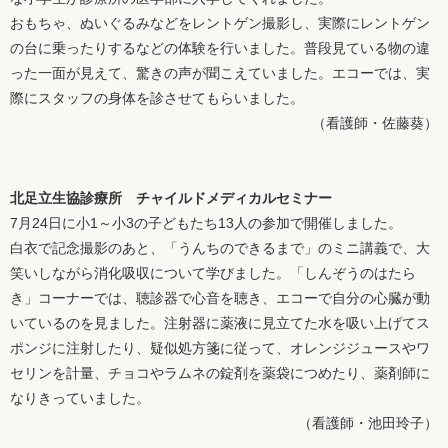
おもちゃ、ぬいぐるみなどをレントゲン撮影し、実際にレントゲン
の台に乗ったりするなどの体験を行いました。普段見ている物の違
った一面が見えて、驚きの声が聞こえていました。エコーでは、実
際にスタッフの身体を診させてもらいました。
（看護師・佐藤葵）
北足立生協診療所 チャイルドメディカルセミナー
7月24日に小1～小3の子どもたち13人の参加で開催しました。
白衣で記念撮影のあと、「うんちのできるまで」のミニ講義で、大
笑いしながら消化吸収について学びました。「しんぞうのはたら
き」コーナーでは、聴診器で心音を聴き、エコーで自分の心臓が動
いているのを見ました。注射器に薬液に見立てた水を吸い上げてス
ポンジに注射したり、疑似処方箋に従って、オレンジジュースやワ
セリンを計量、チョコやラムネの錠剤を薬袋につめたり、薬剤師に
なりきっていました。
（看護師・池田玲子）