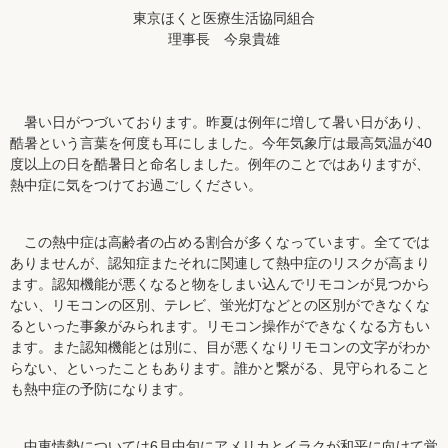
東京ほくと医療生活協同組合
理事長 今泉貴雄
暑い日がつづいております。昨夏は例年に増して暑い日があり、
酷暑という言葉を何度も耳にしました。今年気象庁は最高気温が40
度以上の日を酷暑日と命名しました。例年のことではありますが、
熱中症に気をつけてお過ごしください。
この熱中症は高齢者の占める割合が多くなっています。全てでは
ありませんが、認知症またそれに関連して熱中症のリスクが高まり
ます。認知機能が悪くなると物をしまい込んでリモコンが見つから
ない、リモコンの区別、テレビ、蛍光灯などとの区別ができなくな
るといった事象がみられます。リモコン操作ができなくなる方もい
ます。また認知機能とは別に、目が悪くなりリモコンの文字がわか
らない、といったこともあります。誰かと繋がる、見守られること
も熱中症の予防になります。
中東情勢については6月中旬にアメリカとイラクが和平に向けて覚