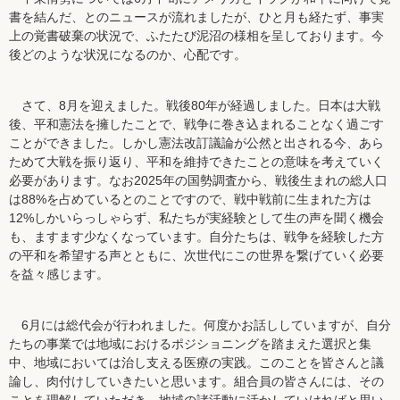
書を結んだ、とのニュースが流れましたが、ひと月も経たず、事実
上の覚書破棄の状況で、ふたたび泥沼の様相を呈しております。今
後どのような状況になるのか、心配です。
さて、8月を迎えました。戦後80年が経過しました。日本は大戦
後、平和憲法を擁したことで、戦争に巻き込まれることなく過ごす
ことができました。しかし憲法改訂議論が公然と出される今、あら
ためて大戦を振り返り、平和を維持できたことの意味を考えていく
必要があります。なお2025年の国勢調査から、戦後生まれの総人口
は88%を占めているとのことですので、戦中戦前に生まれた方は
12%しかいらっしゃらず、私たちが実経験として生の声を聞く機会
も、ますます少なくなっています。自分たちは、戦争を経験した方
の平和を希望する声とともに、次世代にこの世界を繋げていく必要
を益々感じます。
6月には総代会が行われました。何度かお話ししていますが、自分
たちの事業では地域におけるポジショニングを踏まえた選択と集
中、地域においては治し支える医療の実践。このことを皆さんと議
論し、肉付けしていきたいと思います。組合員の皆さんには、その