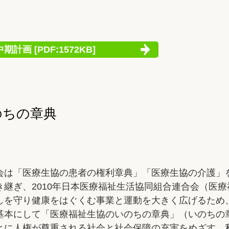
画 [PDF:1572KB]
のちの章典
会は「医療生協の患者の権利章典」「医療生協の介護」
継ぎ、2010年日本医療福祉生活協同組合連合会（医
しを守り健康をはぐくむ事業と運動を大きく広げるため
基本にして「医療福祉生協のいのちの章典」（いのちの
とに人権が尊重される社会と社会保障の充実をめざす、