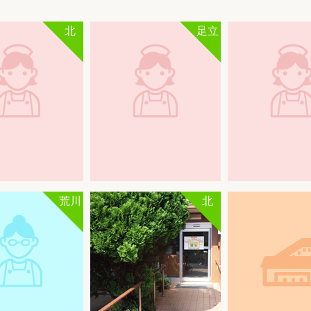
北
足立
荒川
北