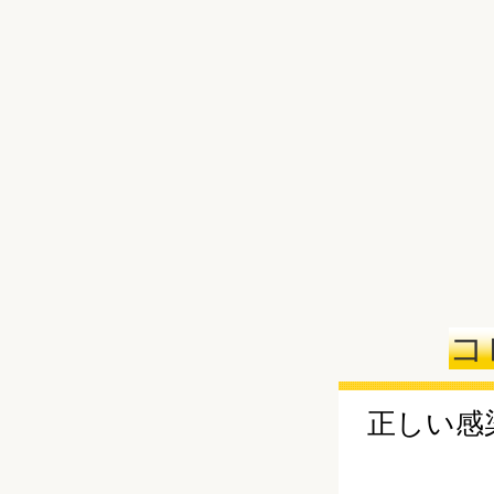
コ
正しい感