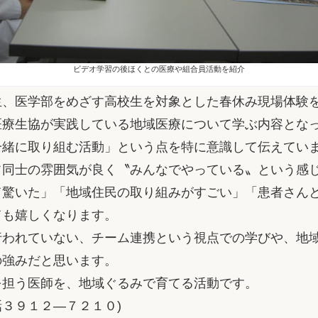
ビデオ学習の後ほくとの医療や組合員活動を紹介
、医学部をめざす高校生を対象とした春休み現場体験
療生協が実践している地域医療について学ぶ内容とな
一緒に取り組む活動」という点を特に意識して伝えてい
同士の雰囲気が良く〝みんなでやっている〟という感
て驚いた」「地域住民の取り組みがすごい」「患者さん
ても嬉しくなります。
われていない、チーム連携という視点での学びや、地
の強みだと思います。
担う医師を、地域ぐるみで育てる活動です。
３９１２―７２１０)