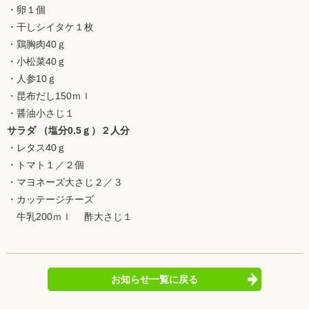
・卵１個
・干しシイタケ１枚
・鶏胸肉40ｇ
・小松菜40ｇ
・人参10ｇ
・昆布だし150ｍｌ
・醤油小さじ１
サラダ （塩分0.5ｇ）２人分
・レタス40ｇ
・トマト１／２個
・マヨネーズ大さじ２／３
・カッテージチーズ
牛乳200ｍｌ 酢大さじ１
お知らせ一覧に戻る