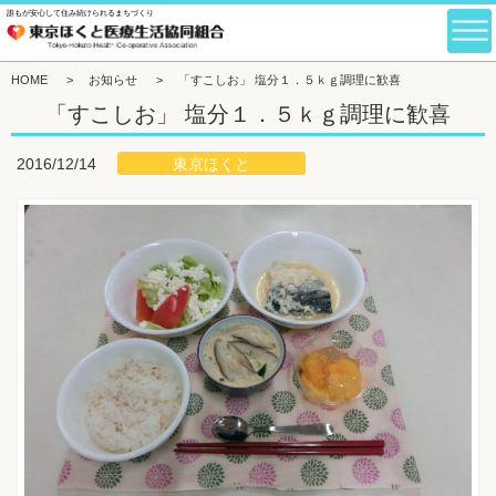
誰もが安心して住み続けられるまちづくり
HOME
>
お知らせ
>
「すこしお」 塩分１．５ｋｇ調理に歓喜
「すこしお」 塩分１．５ｋｇ調理に歓喜
東京ほくと
2016/12/14