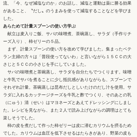
流、「今、なぜ減塩なのか」のお話し、減塩と運動は薬に勝る効果
があること、〝だし〟のうまみを使って減塩することなどを学びま
した。
あらためて計量スプーンの使い方学ぶ
献立は麦入りご飯、サバの味噌煮、茶碗蒸し、サラダ（手作りチ
ーズ入り）、柿ゼリーの５品。
まず、計量スプーンの使い方を改めて学びました。集まったベテ
ラン主婦の方々は「普段使ってないわ」と言いながら１５ＣＣの大
さじと５ＣＣの小さじを手にしていました。
サバの味噌煮と茶碗蒸し、サラダを自分たちでつくります。味噌
と牛乳でサバを煮ることに少し抵抗感がありながらも、スプーンで
それぞれ計量。茶碗蒸しは昆布だしとしいたけのだし汁を使用。サ
ラダに入れるカッテージチーズを牛乳と酢でつくり、そのあとの乳
（にゅう）清（せい）はマヨネーズとあえてドレッシングにしまし
た。レシピを見ながら、また２人で読み上げながらの調理はとても
楽しそうでした。
柿の皮を煮だして作った柿ゼリーは皮に潜むカリウムを摂るため
でした。カリウムは血圧を低下させるはたらきがあり、野菜の皮も