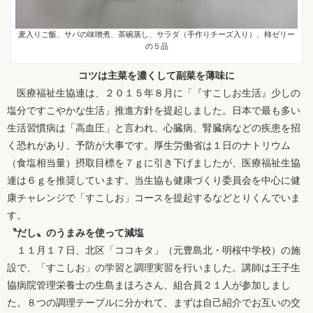
麦入りご飯、サバの味噌煮、茶碗蒸し、サラダ（手作りチーズ入り）、柿ゼリー
の５品
コツは主菜を濃くして副菜を薄味に
医療福祉生協連は、２０１５年８月に「『すこしお生活』少しの
塩分ですこやかな生活」推進方針を提起しました。日本で最も多い
生活習慣病は「高血圧」と言われ、心臓病、腎臓病などの疾患を招
く恐れがあり、予防が大事です。厚生労働省は１日のナトリウム
（食塩相当量）摂取目標を７ｇに引き下げましたが、医療福祉生協
連は６ｇを推奨しています。当生協も健康づくり委員会を中心に健
康チャレンジで「すこしお」コースを提起するなどとりくんでいま
す。
〝だし〟のうまみを使って減塩
１１月１７日、北区「ココキタ」（元豊島北・明桜中学校）の施
設で、「すこしお」の学習と調理実習を行いました。講師は王子生
協病院管理栄養士の生島まほろさん、組合員２１人が参加しまし
た。８つの調理テーブルに分かれて、まずは自己紹介でお互いの交