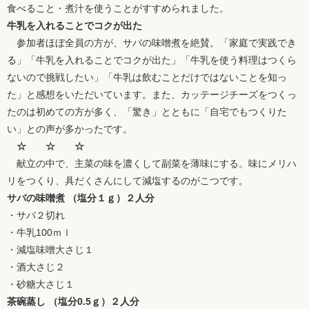
食べること・煮汁を使うことがすすめられました。
牛乳を入れることでコクが出た
参加者ほぼ全員の方が、サバの味噌煮を絶賛。「家庭で実践でき
る」「牛乳を入れることでコクが出た」「牛乳を使う料理はつくら
ないので挑戦したい」「牛乳は飲むことだけではないことを知っ
た」と感想をいただいています。また、カッテージチーズをつくっ
たのは初めての方が多く、「驚き」とともに「自宅でもつくりた
い」との声が多かったです。
☆ ☆ ☆
献立の中で、主菜の味を濃くして副菜を薄味にする。味にメリハ
リをつくり、具だくさんにして減塩するのがこつです。
サバの味噌煮 （塩分１ｇ）２人分
・サバ２切れ
・牛乳100ｍｌ
・減塩味噌大さじ１
・酒大さじ２
・砂糖大さじ１
茶碗蒸し （塩分0.5ｇ）２人分