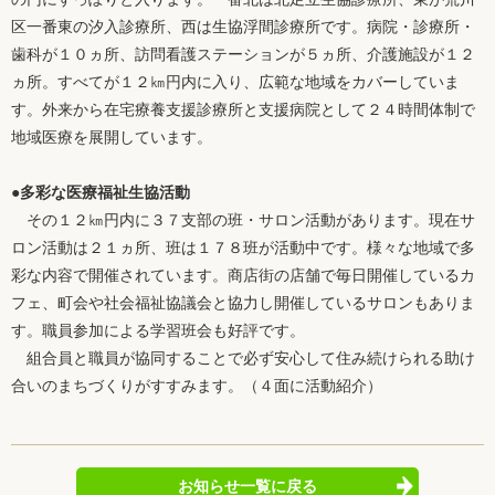
区一番東の汐入診療所、西は生協浮間診療所です。病院・診療所・
歯科が１０ヵ所、訪問看護ステーションが５ヵ所、介護施設が１２
ヵ所。すべてが１２㎞円内に入り、広範な地域をカバーしていま
す。外来から在宅療養支援診療所と支援病院として２４時間体制で
地域医療を展開しています。
●多彩な医療福祉生協活動
その１２㎞円内に３７支部の班・サロン活動があります。現在サ
ロン活動は２１ヵ所、班は１７８班が活動中です。様々な地域で多
彩な内容で開催されています。商店街の店舗で毎日開催しているカ
フェ、町会や社会福祉協議会と協力し開催しているサロンもありま
す。職員参加による学習班会も好評です。
組合員と職員が協同することで必ず安心して住み続けられる助け
合いのまちづくりがすすみます。（４面に活動紹介）
お知らせ一覧に戻る