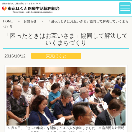
誰もが安心して住み続けられるまちづくり
HOME
>
お知らせ
>
「困ったときはお互いさま」協同して解決していくまち
づくり
「困ったときはお互いさま」協同して解決して
いくまちづくり
東京ほくと
2016/10/12
９月４日、「せ～の集会」を開催し１４８人が参加しました。生協月間方針説明