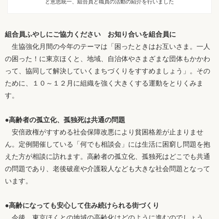
と意思統一、組合員と職員の活動の紹介を行いました
組合員ふやしにご協力ください お知り合いを組合員に
生協強化月間の今年のテーマは「困ったときはお互いさま。一人
の困った！に東京ほくと、地域、自治体やさまざまな団体もかかわ
って、協同して解決していくまちづくりをすすめましょう」。その
ために、１０～１２月に組織を強く大きくする運動をとりくみま
す。
●高齢者の孤立化、孤独死は共通の問題
安倍政権がすすめる社会保障改悪により貧困格差が止まりませ
ん。定例開催している「何でも相談会」には生活に困窮し問題を抱
えた方が相談に訪れます。高齢者の孤立化、孤独死はどこでも共通
の問題であり、老後破産や介護殺人なども大きな社会問題となって
います。
●高齢になっても安心して住み続けられる街づくり
今後、東京ほくとの地域の高齢化はどのように進むのでしょう