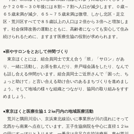
か？２０年～３０年後には８割～７割へ人口が減少します。０歳～
６５歳未満が減少、６５～７５歳未満は微増、しかし北区・足立
区・荒川区すべてで８５歳以上の人口は２倍から３倍へと増加しま
す。社会保障改善の運動とともに、高齢者になっても安心して住み
続けられるために、ますます医療生協の役割が求められます。
●班やサロンをとおして仲間づくり
東京ほくとには、組合員同士で支え合う「班」「サロン」があ
り、一緒に活動し、お茶を飲んだり、井戸端会議をしたり、なんで
も話し合える仲間がいます。組合員同士ご近所さんで「困った、ち
ょっと助けて」と言い合える助け合いのあるまちづくりを進めまし
ょう。そして地域の様々な組織とつながり、協同の取り組みをすす
めましょう。
●東京ほくと医療生協１２㎞円内の地域医療活動
荒川と隅田川沿い、京浜東北線沿いに事業所が川の流れにそって
北西から南東へ点在しています。王子生協病院を中心に直径１２㎞
の円にすっぽりと入ります。一番北は北足立生協診療所、東が荒川