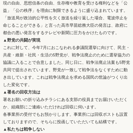
現の自由、思想信条の自由、生存権や教育を受ける権利などを「公
益」「公の秩序」を理由に制限できるように盛り込まれています。
「放送局が政治的公平性を欠く放送を繰り返した場合、電波停止を
命じることができる」と言った高市早苗総務大臣の発言は、政府に
都合の悪い発言をするテレビや新聞に圧力をかけたものです。
▲野党の共闘が実現
これに対して、今年7月におこなわれる参議院選挙に向けて、民主・
共産・維新・社民・生活の5野党が、戦争法廃止のために選挙協力の
協議に入ることで合意しました。同じ日に、戦争法廃止法案も5野党
共同で提出されています。野党が一致して戦争法をなくすために動
き出しています。これは戦争法廃止を求める国民の世論がつくり出
した変化です。
▲署名の回収方法は
署名お願いの折り込みチラシにある支部の役員までお届けいただく
か、組織部にご連絡いただければ回収に伺います。
各事業所の受付でもお預かりします。事業所には回収ポストも設置
しておりますので、そちらに投函していただいても結構です。
▲私たちは戦争しない