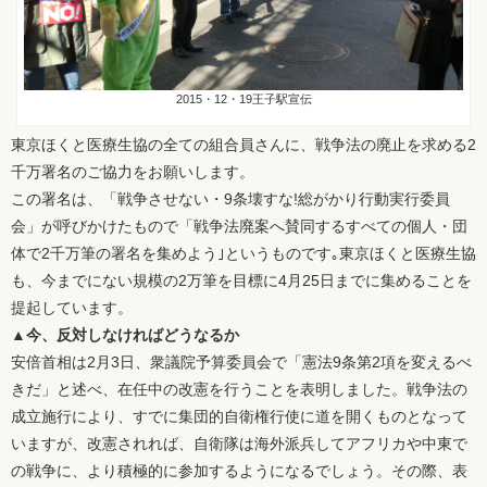
2015・12・19王子駅宣伝
東京ほくと医療生協の全ての組合員さんに、戦争法の廃止を求める2
千万署名のご協力をお願いします。
この署名は、「戦争させない・9条壊すな!総がかり行動実行委員
会」が呼びかけたもので「戦争法廃案へ賛同するすべての個人・団
体で2千万筆の署名を集めよう｣というものです｡東京ほくと医療生協
も、今までにない規模の2万筆を目標に4月25日までに集めることを
提起しています。
▲今、反対しなければどうなるか
安倍首相は2月3日、衆議院予算委員会で「憲法9条第2項を変えるべ
きだ」と述べ、在任中の改憲を行うことを表明しました。戦争法の
成立施行により、すでに集団的自衛権行使に道を開くものとなって
いますが、改憲されれば、自衛隊は海外派兵してアフリカや中東で
の戦争に、より積極的に参加するようになるでしょう。その際、表