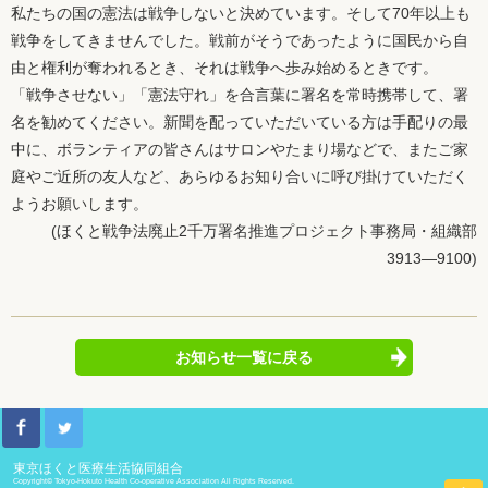
私たちの国の憲法は戦争しないと決めています。そして70年以上も
戦争をしてきませんでした。戦前がそうであったように国民から自
由と権利が奪われるとき、それは戦争へ歩み始めるときです。
「戦争させない」「憲法守れ」を合言葉に署名を常時携帯して、署
名を勧めてください。新聞を配っていただいている方は手配りの最
中に、ボランティアの皆さんはサロンやたまり場などで、またご家
庭やご近所の友人など、あらゆるお知り合いに呼び掛けていただく
ようお願いします。
(ほくと戦争法廃止2千万署名推進プロジェクト事務局・組織部
3913―9100)
お知らせ一覧に戻る
東京ほくと医療生活協同組合
Copyright© Tokyo-Hokuto Health Co-operative Association All Rights Reserved.