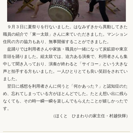
９月３日に夏祭りを行ないました。はなみずきから異動してきた
職員の紹介で「東一太鼓」さんに来ていただきました。マンション
住民の方の協力もあり、無事開催することができました。
盆踊りでは利用者さんや家族・職員が一緒になって炭鉱節や東京
音頭を踊りました。組太鼓では、迫力ある演奏で、利用者さんも集
中して聞き入っており、演奏が終わると「サイコー」という大きな
声と拍手する方もいました。一人ひとりとても良い笑顔をされてい
ました。
翌日に感想を利用者さんに伺うと「何かあった？」と認知症のた
め、忘れてしまっている方がほとんどでした。たとえ想い出に残ら
なくても、その時一瞬一瞬を楽しんでもらえたことが嬉しかったで
す。
（ほくと ひまわりの家主任・村越快輝）