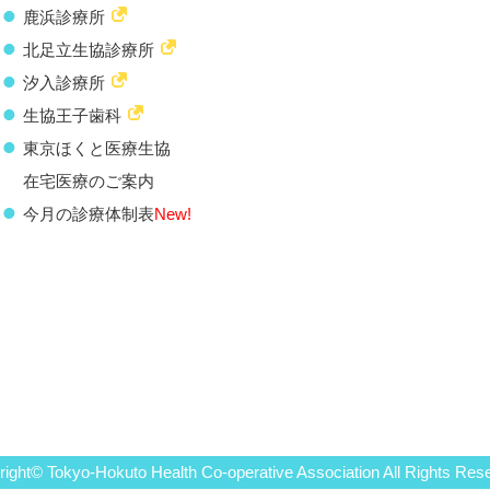
鹿浜診療所
北足立生協診療所
汐入診療所
生協王子歯科
東京ほくと医療生協
在宅医療のご案内
今月の診療体制表
New!
ight© Tokyo-Hokuto Health Co-operative Association All Rights Res