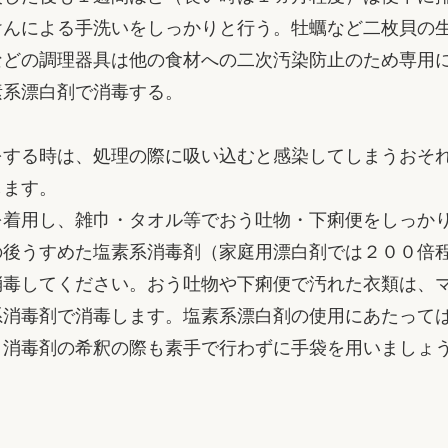
けんによる手洗いをしっかりと行う。牡蠣など二枚貝の
などの調理器具は他の食材への二次汚染防止のため専用
素系漂白剤で消毒する。
する時は、処理の際に吸い込むと感染してしまうおそ
します。
着用し、雑巾・タオル等でおう吐物・下痢便をしっか
の後うすめた塩素系消毒剤（家庭用漂白剤では２００倍
消毒してください。おう吐物や下痢便で汚れた衣類は、
系消毒剤で消毒します。塩素系漂白剤の使用にあたって
。消毒剤の希釈の際も素手で行わずに手袋を用いましょ