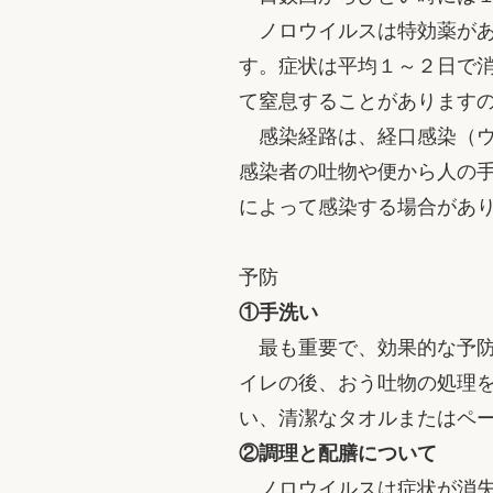
ノロウイルスは特効薬があ
す。症状は平均１～２日で
て窒息することがあります
感染経路は、経口感染（ウ
感染者の吐物や便から人の
によって感染する場合があ
予防
①手洗い
最も重要で、効果的な予防
イレの後、おう吐物の処理
い、清潔なタオルまたはペ
②調理と配膳について
ノロウイルスは症状が消失