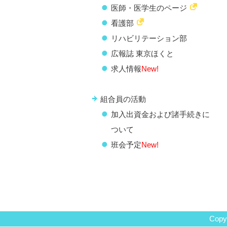
医師・医学生のページ
看護部
リハビリテーション部
広報誌 東京ほくと
求人情報
New!
組合員の活動
加入出資金および諸手続きに
ついて
班会予定
New!
Copyr