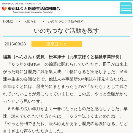
誰もが安心して住み続けられるまちづくり
HOME
>
お知らせ
>
いのちつなぐ活動を残す
いのちつなぐ活動を残す
東京ほくと
2016/09/28
編纂（へんさん）委員 松本洋子（元東京ほくと福祉事業部長）
「６５年のあゆみ」の編纂に関わらしていただき、冊子が出来上
がった時には歴史に残る集大成、宝物になると実感しました。民医
連や生協の会議などで、他法人や事業所の○年誌を拝見するたびに、
東京ほくとには、歴史的にまとまったものや「かたち」として残さ
れていないことが気になっていました。この度、やっと念願がかな
ったという思いです。
６５年の長い年月がよく一冊になったものだと感心しました。早
速、読んでいただいた方からは、「６５年誌よくまとめたね」、
「やっと発刊できたね、読み応えがあるし歴史の勉強になる」など
さまざまな声をいただきました。