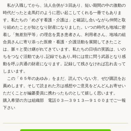
私が入職してから、法人合併が３回あり、短い期間の中の激動の
時代だったと走馬灯のように思い起こしてくれる一冊でもありま
す。私たちの「めざす看護・介護は」と確認し合いながら仲間と取
り組めたことが知となり財産になりました。いつの時代も地域に密
着し「無差別平等」の理念を貫き患者さん、利用者さん、地域の組
合員さんに寄り添った医療・看護・介護活動を展開してきたこと
は、脈々と受け継がれてきています。私たちの日頃の実践は、いの
ちをつなぐ活動であり､記録でもあり､時には世に問う武器となり感
動を呼ぶ共通の財産になります。記録して残さなければ忘れ去って
しまいます。
この「６５年のあゆみ」をまだ、読んでいない方、ぜひ購読をお
薦めします。そして読まれた方は感想やご意見をどんどんお寄せい
ただくことが編纂委員に携わったものとして嬉しく思います。
購入希望の方は組織部 電話０３―３９１３―９１００までご一報
下さい