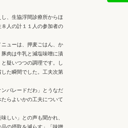
えし、生協浮間診療所からほ
性８人の計１１人の参加者の
メニューは、押麦ごはん、か
。豚肉は牛乳と減塩味噌に漬
」と疑いつつの調理です。し
省した瞬間でした。工夫次第
オンパレードだわ」とうなだ
べたらよいかの工夫について
美味しい」との声も聞かれ、
食品の摂取を減らす」「味噌