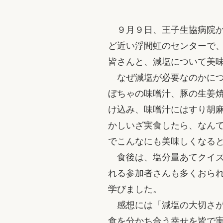
９月９日、王子生協病院か
ど近い浮間虹のセンターで
皆さんと、減塩について美
なぜ減塩が必要なのかにつ
ぼちゃの味噌汁、豚の生姜
け込み、味噌汁にはすり胡
かしいざ実食したら、なん
でこんなにも美味しくなる
食後は、塩分量あてクイズ
れる参加者さんも多くおら
学びました。
感想には「減塩の大切さが
食を分かち合う幸せを皆で