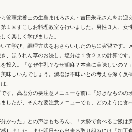
ら管理栄養士の生島まほろさん・吉田朱花さんをお迎
、第１回すこしお料理教室を行いました。男性３人、女
味しく楽しく学びました。
いて学び、調理方法をおさらいしたのちに実習です。
焼き、ほうれん草のお浸し。塩分は１食２ｇの計算です
麻を投入。「なぜ牛乳？なぜ胡麻？本当に美味しいの？
て美味しいんでしょう。減塩は不味いとの考えを深く反
とは。
です。高塩分の要注意メニューを前に「好きなものの
れましたが、そんな要注意メニューでも、どのように食
分かった」との声はもちろん、「大勢で食べるご飯は
実感しました。また明日から出来る取り組みには「加工