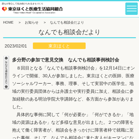
誰もが安心して住み続けられるまちづくり
HOME
>
お知らせ
>
なんでも相談会だより
なんでも相談会だより
東京ほくと
2023/02/01
多分野の参加で意見交換 なんでも相談事例検討会
８回目となる「なんでも相談事例検討会」を12月14日にオン
ラインで開催、30人が参加しました。東京ほくとの医師、医療
ソーシャルワーカー、事務、理事、そして実習中の医学生。地
域の実行委員団体からは弁護士や実行委員に加え、相談会に参
加経験のある明治学院大学講師など、各方面から参加がありま
した。
具体的な事例に関して「何が必要か」「何ができるか」「地
域の資源はあるか」など多様な意見が出ました。２つの障害を
抱えて働く障害者が、相談会をきっかけに障害者枠で就職に至
った事例。そして、なんでも相談会に来た友人がキーマンにな