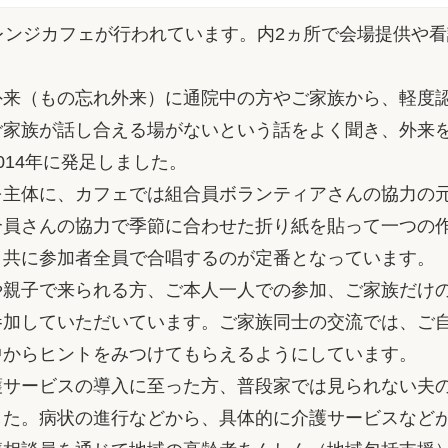
レンジカフェが行われています。内2ヵ所で会場提供や
来（もの忘れ外来）に通院中の方やご家族から、軽度
ご家族が話し合える場がないという話をよく聞き、外来
014年に発足しました。
主体に、カフェでは組合員ボランティアさんの協力の
合員さんの協力で季節に合わせた折り紙を貼って一つの
と共に参加者全員で合唱するのが定番となっています。
親子で来られる方、ご本人一人での参加、ご家族だけ
参加していただいています。ご家族同士の交流では、ご
中からヒントをみつけてもらえるようにしています。
サービスの導入に至った方、普段家では見られない夫
した。病状の進行などから、具体的に介護サービスなど