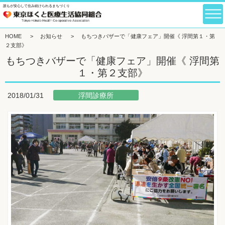
誰もが安心して住み続けられるまちづくり
HOME
>
お知らせ
>
もちつきバザーで「健康フェア」開催《 浮間第１・第
２支部》
もちつきバザーで「健康フェア」開催《 浮間第
１・第２支部》
浮間診療所
2018/01/31