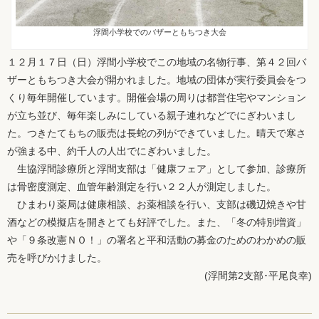
浮間小学校でのバザーともちつき大会
１２月１７日（日）浮間小学校でこの地域の名物行事、第４２回バ
ザーともちつき大会が開かれました。地域の団体が実行委員会をつ
くり毎年開催しています。開催会場の周りは都営住宅やマンション
が立ち並び、毎年楽しみにしている親子連れなどでにぎわいまし
た。つきたてもちの販売は長蛇の列ができていました。晴天で寒さ
が強まる中、約千人の人出でにぎわいました。
生協浮間診療所と浮間支部は「健康フェア」として参加、診療所
は骨密度測定、血管年齢測定を行い２２人が測定しました。
ひまわり薬局は健康相談、お薬相談を行い、支部は磯辺焼きや甘
酒などの模擬店を開きとても好評でした。また、「冬の特別増資」
や「９条改憲ＮＯ！」の署名と平和活動の募金のためのわかめの販
売を呼びかけました。
(浮間第2支部･平尾良幸)