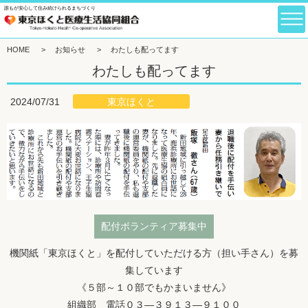
誰もが安心して住み続けられるまちづくり
HOME
>
お知らせ
>
わたしも配ってます
わたしも配ってます
東京ほくと
2024/07/31
配付ボランティア募集中
機関紙「東京ほくと」を配付していただける方（担い手さん）を募
集しています
《５部～１０部でもかまいません》
組織部 電話
０３―３９１３―９１００