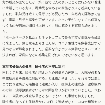
方の感染が主でしたが、第５波では人の多いところに行かない普通
に生活している方々、乳幼児も含めその家族が次々と感染していき
ました。乳幼児は近くで見守りが必要なため、自宅内で隔離はでき
ず、両親・兄弟と感染が広がります。小さい子がいなくても個室を
つくるのが部屋の間取り上難しく、順に感染する家庭も続きまし
た。
「ホームページを見た」とネットカフェで暮らす方が他区から受診
に来ました。帰る家もありませんが、コロナ陽性でも療養先はすぐ
見つからず帰宅されました。必要な方がホテル療養などスムーズに
決まれば、家庭内などの感染を防げたのではないかと思います。
重症者優先の保健所 陽性者の不安に対応
同じく７月末、陽性者が増えたため保健所の体制は「入院が必要な
中重症患者を優先に対応する」と連絡がきました。それまでは翌日
までに保健所から陽性者に連絡が入り、療養上の注意点、健康観察
の方法、濃厚接触者がいるかの聞き取りが行われていました。代わ
りに、当院から検査結果とともにそういった事情も伝えました。
陽性者になっても保健所からしばらく連絡がなく、コロナ相談セン