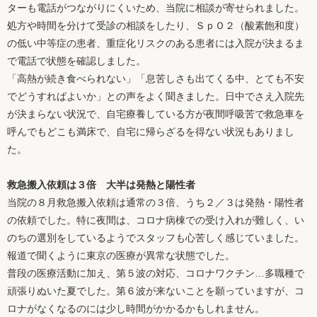
ターも電話がつながりにくいため、当院に相談が寄せられました。
処方や時間を分けて受診の相談をしたり、ＳｐＯ２（酸素飽和度）
の低い中等症の患者、重症化リスクのある患者には入院が決まるま
で電話で状態を確認しました。
「高熱が続き食べられない」「息苦しさも出てくる中、とても不安
でどうすればよいか」との声をよく聞きました。日中でさえ入院先
が決まらない状況で、自宅療養している方が夜間呼吸苦で救急車を
呼んでもどこも満床で、自宅に帰らざるを得ない状況もありまし
た。
救急搬入依頼は３倍 大半は発熱と陽性者
当院の８月救急搬入依頼は通常の３倍、うち２／３は発熱・陽性者
の依頼でした。特に夜間は、コロナ病棟での受け入れが難しく、い
のちの選別をしているようでスタッフも心苦しく感じていました。
報道で聞くように東京の医療が異常な状態でした。
普段の医療活動に加え、第５波の対応、コロナワクチン…多職種で
頑張りぬいた夏でした。第６波が来ないことを願っていますが、コ
ロナがなくなるのには少し時間がかかるかもしれません。