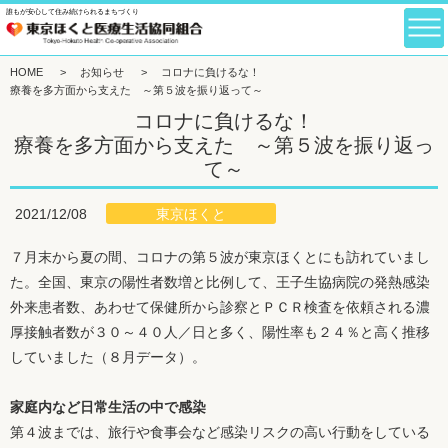
誰もが安心して住み続けられるまちづくり
HOME
>
お知らせ
>
コロナに負けるな！
療養を多方面から支えた ～第５波を振り返って～
コロナに負けるな！
療養を多方面から支えた ～第５波を振り返っ
て～
東京ほくと
2021/12/08
７月末から夏の間、コロナの第５波が東京ほくとにも訪れていまし
た。全国、東京の陽性者数増と比例して、王子生協病院の発熱感染
外来患者数、あわせて保健所から診察とＰＣＲ検査を依頼される濃
厚接触者数が３０～４０人／日と多く、陽性率も２４％と高く推移
していました（８月データ）。
家庭内など日常生活の中で感染
第４波までは、旅行や食事会など感染リスクの高い行動をしている