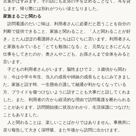
言葉がはずみます。その話にも足浴の手を止めることなく、耳を貸
します。帰り際には別れがつらい涙となりました。
家族まるごと関わる
訪問看護のだいご味は、利用者さんに必要だと思うことを自分の
判断で提供できること、家族と関わること、「人と関わることが好
き」とたんぽぽの看護師さんたちは口ぐちに言います。利用者さん
と家族をみていると「とても勉強になる」と、元気なときにどんな
仕事をしてきたのか、奥さんやこども、お孫さんまで全体をみると
言います。
子どもの利用者さんがいます。脳性まひで２、３歳頃から関わ
り、今は小学６年生、当人の成長や姉妹の成長もともにみてきまし
た。家族と話す時、一生懸命介護して融通が利かなくなっている
方、プライドを傷つけないように話すことも大事だと話してくれま
した。また、利用者の方から経済的な理由で訪問看護を断わられる
ことがあります。訪問開始後に状況がわかり、生活保護につなげた
こともありました。
人と関わることは、楽しいことばかりではありません。事務所に
戻り報告して大きく深呼吸、また午後から訪問に出かけます。