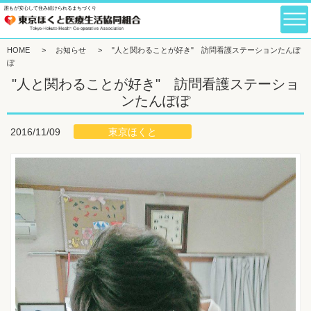
誰もが安心して住み続けられるまちづくり
HOME
>
お知らせ
>
"人と関わることが好き" 訪問看護ステーションたんぽ
ぽ
"人と関わることが好き" 訪問看護ステーショ
ンたんぽぽ
東京ほくと
2016/11/09