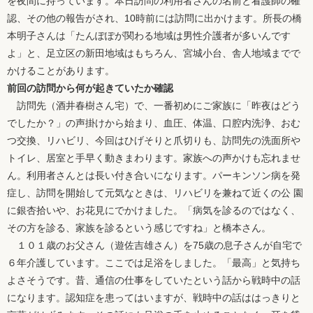
を夜間に持っています。本日訪問の利用者さんの名前と看護師の確
認、その他の報告がされ、10時前には訪問に出かけます。所長の橋
本明子さんは「たんぽぽが関わる地域は男性介護者が多いんです
よ」と、足立区の新田地域はもちろん、宮城小台、舎人地域までで
かけることがあります。
前回の訪問から何が起きていたか確認
訪問先（酒井春樹さん宅）で、一番初めにご家族に「昨夜はどう
でしたか？」の声掛けから始まり、血圧、体温、口腔内洗浄、おむ
つ交換、リハビリ、今回はひげそりと爪切りも、訪問先の洗面所や
トイレ、居室と手早く動きまわります。家族への声かけも忘れませ
ん。利用者さんとは長い付き合いになります。パーキンソン病を発
症し、訪問を開始して元気なときは、リハビリを兼ねて近くの公 園
に銀杏拾いや、お花見にでかけました。「病気を診るのではなく、
その方を診る、家族を診るという感じですね」と橋本さん。
１０１歳のお父さん（遊佐吉雄さん）を75歳の息子さんが自宅で
６年介護しています。ここでは足浴をしました。「最高」と気持ち
よさそうです。昔、通信の仕事をしていたという話から戦時中の話
になります。認知症を患ってはいますが、戦時中の話ははっきりと