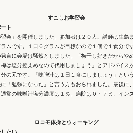
すこしお学習会
ポート
習会」を開催しました。参加者は２０人。講師は生島
ラムです。１日６グラムが目標なので１個で１食分で
の発言に会場は騒然としました。「梅干し好きだからや
リ梅は塩分控えめなので代用しましょう」とアドバイス
分の元です。「味噌汁は１日１食にしましょう」とい
法に「勉強になった」と言う方もおられました。最後に
。通常の味噌汁塩分濃度は１％。病院は０・７％、イン
ロコモ体操とウォーキング
かしたい