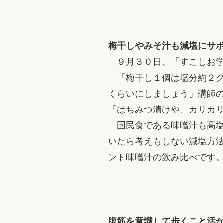
梅干しやみそ汁も減塩にサ
９月３０日、「すこしお学
「梅干し１個は塩分約２グ
くらいにしましょう」講師
「はちみつ漬けや、カリカ
国民食である味噌汁も高塩
いたら考えもしない減塩方
ント味噌汁の飲み比べです
腹筋を意識して歩くこと活