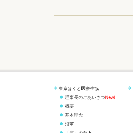
東京ほくと医療生協
理事長のごあいさつ
New!
概要
基本理念
沿革
「質」の向上