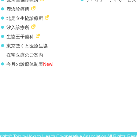
鹿浜診療所
北足立生協診療所
汐入診療所
生協王子歯科
東京ほくと医療生協
在宅医療のご案内
今月の診療体制表
New!
ight© Tokyo-Hokuto Health Co-operative Association All Rights Res