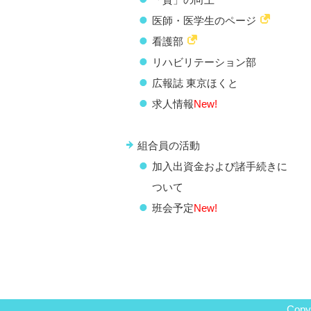
医師・医学生のページ
看護部
リハビリテーション部
広報誌 東京ほくと
求人情報
New!
組合員の活動
加入出資金および諸手続きに
ついて
班会予定
New!
Copyr