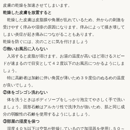
皮膚の乾燥を加速させてしまいます。
乾燥した皮膚を放置すると
乾燥した皮膚は皮脂膜や角層が乱れているため、外からの刺激を
受けやすく痒みや湿疹の原因になります。痒みによって掻き壊して
しまい炎症が起き痛みにつながることもあります。
乾燥を防ぐには、次のことに気を付けましょう
①熱いお風呂に入らない
入浴すると皮脂が溶けます。お湯の温度が高いほど溶けるスピー
ドが速まるので目安として４２度以下のお風呂につかるようにしま
しょう。
特に高齢者は加齢に伴い角質が薄いため３９度位のぬるめの温度
が良いでしょう。
②体をゴシゴシ洗わない
体を洗うときはボディソープをしっかり泡立てやさしく手で洗い
ましょう。固形石鹸はアルカリ性で洗浄力が強いため、肌と同じ成
分の弱酸性の石鹸を使用するようにしましょう。
③部屋の湿度を保つ
湿度４０％以下は空気が乾燥しているので加湿器を使用し５０～