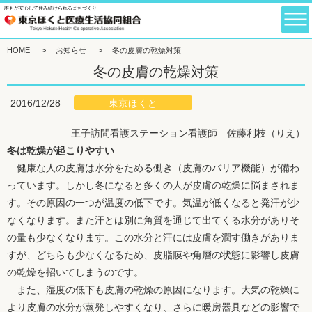
誰もが安心して住み続けられるまちづくり
HOME
>
お知らせ
>
冬の皮膚の乾燥対策
冬の皮膚の乾燥対策
東京ほくと
2016/12/28
王子訪問看護ステーション看護師 佐藤利枝（りえ）
冬は乾燥が起こりやすい
健康な人の皮膚は水分をためる働き（皮膚のバリア機能）が備わ
っています。しかし冬になると多くの人が皮膚の乾燥に悩まされま
す。その原因の一つが温度の低下です。気温が低くなると発汗が少
なくなります。また汗とは別に角質を通じて出てくる水分がありそ
の量も少なくなります。この水分と汗には皮膚を潤す働きがありま
すが、どちらも少なくなるため、皮脂膜や角層の状態に影響し皮膚
の乾燥を招いてしまうのです。
また、湿度の低下も皮膚の乾燥の原因になります。大気の乾燥に
より皮膚の水分が蒸発しやすくなり、さらに暖房器具などの影響で