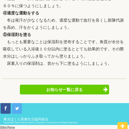
６０％に保つようにしましょう。
④適度な運動をする
冬は発汗が少なくなるため、適度な運動で血行を良くし新陳代謝
を高め、汗をかくようにしましょう。
⑤保湿剤を塗る
もっとも重要なことは保湿剤を塗布することです。角質が水分を
吸収している入浴後１０分以内に塗るととても効果的です。その際
水分はしっかりふき取ってから塗りましょう。
尿素入りの保湿剤は、首から下に塗るようにしましょう。
お知らせ一覧に戻る
東京ほくと医療生活協同組合
Copyright© Tokyo-Hokuto Health Co-operative Association All Rights Reserved.
{title}
New