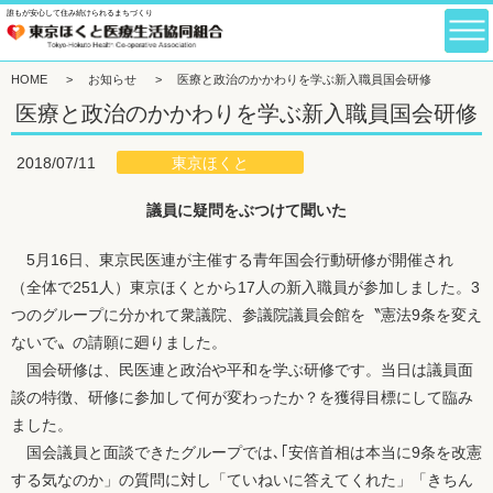
誰もが安心して住み続けられるまちづくり
HOME
>
お知らせ
>
医療と政治のかかわりを学ぶ新入職員国会研修
医療と政治のかかわりを学ぶ新入職員国会研修
東京ほくと
2018/07/11
議員に疑問をぶつけて聞いた
5月16日、東京民医連が主催する青年国会行動研修が開催され
（全体で251人）東京ほくとから17人の新入職員が参加しました。3
つのグループに分かれて衆議院、参議院議員会館を〝憲法9条を変え
ないで〟の請願に廻りました。
国会研修は、民医連と政治や平和を学ぶ研修です。当日は議員面
談の特徴、研修に参加して何が変わったか？を獲得目標にして臨み
ました。
国会議員と面談できたグループでは､｢安倍首相は本当に9条を改憲
する気なのか」の質問に対し「ていねいに答えてくれた」「きちん