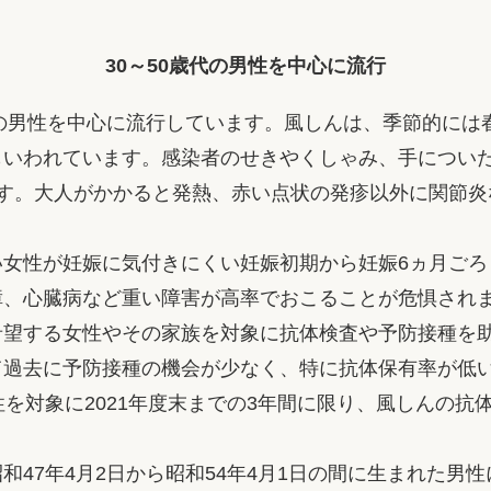
30～50歳代の男性を中心に流行
代の男性を中心に流行しています。風しんは、季節的には
もいわれています。感染者のせきやくしゃみ、手につい
です。大人がかかると発熱、赤い点状の発疹以外に関節炎
い女性が妊娠に気付きにくい妊娠初期から妊娠6ヵ月ごろ
障、心臓病など重い障害が高率でおこることが危惧され
希望する女性やその家族を対象に抗体検査や予防接種を
過去に予防接種の機会が少なく、特に抗体保有率が低い昭
性を対象に2021年度末までの3年間に限り、風しんの抗
。
和47年4月2日から昭和54年4月1日の間に生まれた男