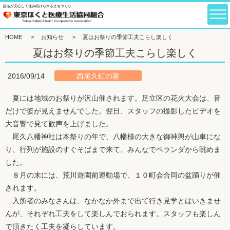
誰もが安心して住み続けられるまちづくり
HOME
>
お知らせ
>
夏はお祭りの季節工夫こらし楽しく
夏はお祭りの季節工夫こらし楽しく
西尾久虹の家
2016/09/14
夏には地域のお祭りが沢山催されます。足立区の花火大会は、音
だけで姿が見えませんでした。翌日、スタッフの撮影したビデオを
大音響で見て歓声を上げました。
尾久八幡神社は本祭りの年で、八幡様の大きな御神輿が山車にな
り、行列が施設のすぐそばまで来て、みんなでベランダから眺めま
した。
８月の末には、荒川遊園前運動場で、１０町会合同の盆踊りが催
されます。
入所者のみなさんは、なかなか外まで出て行き見学とはいきませ
んが、それぞれ工夫をして楽しんでおられます。スタッフも楽しん
で頂きたく工夫を凝らしています。