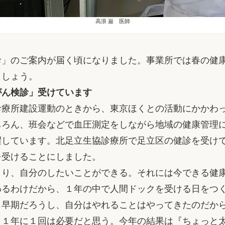
高浪 巌 医師
」のご案内が届く頃になりました。事業所では春の健
ましょう。
がん検診」受けています
療所建設運動のときから、東京ほくとの活動にかかわ
ちろん、班会などで血圧測定をしながら地域の健康管理
躍しています。北足立生協診療所で足立区の健診を受け
を受けることにしました。
り、自分のしたいことができる。それには今できる健
わるわけだから、１年の中で人間ドックを受ける日をつ
も早期だろうし、自分はやれることはやってきたのだか
ら１年に１回は必要だと思う。今年の結果は『ちょっと