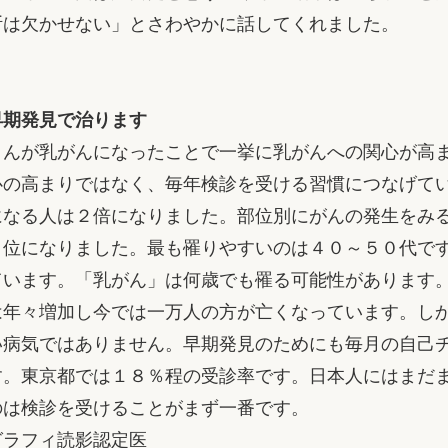
断は欠かせない」とさわやかに話してくれました。
早期発見で治ります
んが乳がんになったことで一挙に乳がんへの関心が高
心の高まりではなく、毎年検診を受ける習慣につなげて
なる人は２倍になりました。部位別にがんの発生をみ
１位になりました。最も罹りやすいのは４０～５０代で
ています。「乳がん」は何歳でも罹る可能性があります
年々増加し今では一万人の方が亡くなっています。し
い病気ではありません。早期発見のためにも毎月の自己
す。東京都では１８％程の受診率です。日本人にはまだ
のは検診を受けることがまず一番です。
グラフィ読影認定医