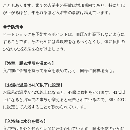
こともあります。家での入浴中の事故は増加傾向であり、特に年代
が上がるほど、年を取るほど入浴中の事故は増えています。
◆予防策◆
ヒートショックを予防するポイントは、血圧が乱高下しないように
することです。そのためには温度差をなるべくなくし、体に負担の
少ない入浴方法を心がけましょう。
【浴室、脱衣場所を温める】
入浴前に余裕を持って浴室を暖めておく、同様に脱衣場所も。
【お湯の温度は41℃以下に設定】
お風呂の温度が42℃以上になると、心臓に負担をかけます。41℃以
上になると浴室での事故が増えると報告されているので、38～40℃
に設定して入浴することが勧められています。
【入浴前に水分を摂る】
入浴中は意外と知らない間に汗をかいています。脱水予防のために