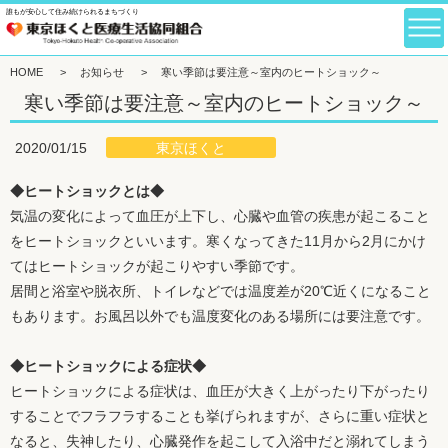
誰もが安心して住み続けられるまちづくり
HOME
>
お知らせ
>
寒い季節は要注意～室内のヒートショック～
寒い季節は要注意～室内のヒートショック～
東京ほくと
2020/01/15
◆ヒートショックとは◆
気温の変化によって血圧が上下し、心臓や血管の疾患が起こること
をヒートショックといいます。寒くなってきた11月から2月にかけ
てはヒートショックが起こりやすい季節です。
居間と浴室や脱衣所、トイレなどでは温度差が20℃近くになること
もあります。お風呂以外でも温度変化のある場所には要注意です。
◆ヒートショックによる症状◆
ヒートショックによる症状は、血圧が大きく上がったり下がったり
することでフラフラすることも挙げられますが、さらに重い症状と
なると、失神したり、心臓発作を起こして入浴中だと溺れてしまう