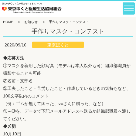
誰もが安心して住み続けられるまちづくり
HOME
>
お知らせ
>
手作りマスク・コンテスト
手作りマスク・コンテスト
東京ほくと
2020/09/16
◆応募方法
①マスクを着用した顔写真（モデルは本人以外も可）組織部職員が
撮影することも可能
②名前・支部名
③工夫したこと・苦労したこと・作成しているときの気持ちなど、
100文字以内のコメント
（例：ゴムが無くて困った、○○さんに贈った、など）
①～③を、データで下記メールアドレスへ送るか組織部職員へ渡し
てください。
◆〆切
10月10日