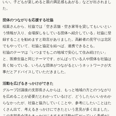
いい。子どもが楽しめると親の満足感もあがる」などが出されまし
た。
団体のつながりを応援する社協
稲葉さんから、社協では「空き店舗・空き家等を貸してもいいとい
う情報が入り、会場探しをしている団体へ紹介している」社協に登
録することを勧めますと助言がありました。高齢者の見守りは北区
でもやっていて、社協と協定を結べば、連携できるとも。
社協のテーマは「いつまでもこの地域で安心して住み続けたい」
と、医療生協と同じテーマです。がんばっている人や団体を社協は
良く知っている、いろんな団体がつながるというネットワークが大
事だとアドバイスしていただきました。
活動を広げるきっかけができた
グループ討議後の支部長さんからは、もっと地域の方とのつながり
を広めることが必要だとわかっているけど、どうしたらいいかわか
らなかったが、社協と協力していくことや、参考にしたいことはた
くさん出て、考えるきっかけにできたという意見が多く出ました。
この支部長会議をきっかけにますます活動が広がっていく予感がし