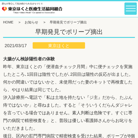
誰もが安心して住み続けられるまちづくり
HOME
>
お知らせ
>
早期発見でポリープ摘出
早期発見でポリープ摘出
東京ほくと
2021/03/17
大腸がん検診陽性者の体験
昨年、東京ほくとの「便潜血チェック月間」中に便チェックを実施
したところ､1回目は陰性でしたが､2回目は陽性の反応が出ました。
何かの間違いではないかと、未使用だった妻のキットで再検査した
ら、やはり結果は同じでした。
汐入診療所へ電話で「私は土地を持たない『ジ主』だから、たぶん
痔ではないか」と尋ねました。すると「そういうくだらんダジャレ
を言っている場合ではありません。素人判断は危険です。すぐに専
門の病院で精密検査を」と、普段は優しい看護師さんからお叱りを
いただきました。
後日、区内の肛門専門病院で精密検査を受けた結果、ポリープが8個