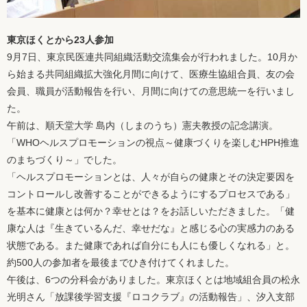
東京ほくとから23人参加
9月7日、東京民医連共同組織活動交流集会が行われました。10月か
ら始まる共同組織拡大強化月間に向けて、医療生協組合員、友の会
会員、職員が活動報告を行い、月間に向けての意思統一を行いまし
た。
午前は、順天堂大学 島内（しまのうち）憲夫教授の記念講演。
「WHOヘルスプロモーションの視点～健康づくりを楽しむHPH推進
のまちづくり～」でした。
「ヘルスプロモーションとは、人々が自らの健康とその決定要因を
コントロールし改善することができるようにするプロセスである」
を基本に健康とは何か？幸せとは？をお話しいただきました。「健
康な人は『生きているんだ、幸せだな』と感じる心の実感力のある
状態である。また健康であれば自分にも人にも優しくなれる」と。
約500人の参加者を最後までひき付けてくれました。
午後は、6つの分科会がありました。東京ほくとは地域組合員の松永
光明さん「放課後学習支援『ロコクラブ』の活動報告」、汐入支部