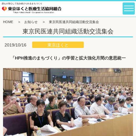
誰もが安心して住み続けられるまちづくり
HOME
>
お知らせ
>
東京民医連共同組織活動交流集会
東京民医連共同組織活動交流集会
東京ほくと
2019/10/16
「HPH推進のまちづくり」の学習と拡大強化月間の意思統一