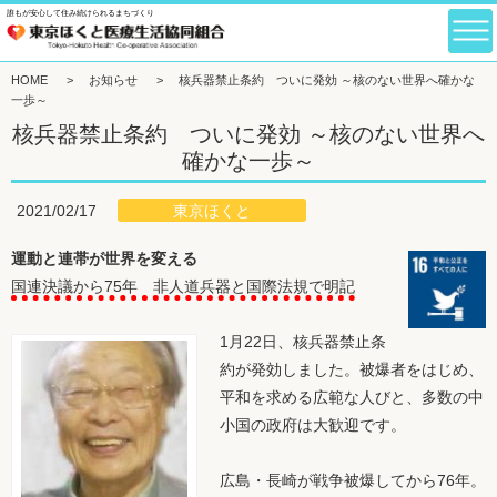
誰もが安心して住み続けられるまちづくり
HOME
>
お知らせ
>
核兵器禁止条約 ついに発効 ～核のない世界へ確かな
一歩～
核兵器禁止条約 ついに発効 ～核のない世界へ
確かな一歩～
東京ほくと
2021/02/17
運動と連帯が世界を変える
国連決議から75年 非人道兵器と国際法規で明記
1月22日、核兵器禁止条
約が発効しました。被爆者をはじめ、
平和を求める広範な人びと、多数の中
小国の政府は大歓迎です。
広島・長崎が戦争被爆してから76年。