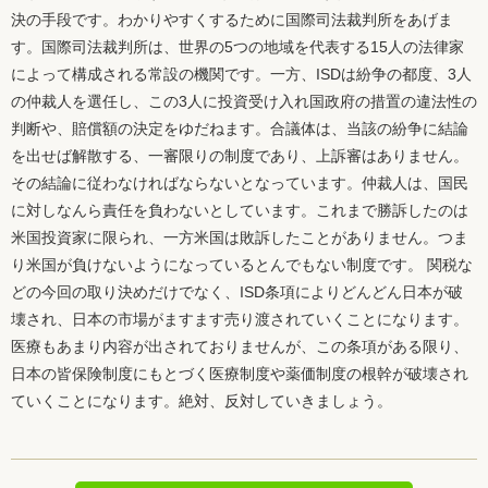
決の手段です。わかりやすくするために国際司法裁判所をあげま
す。国際司法裁判所は、世界の5つの地域を代表する15人の法律家
によって構成される常設の機関です。一方、ISDは紛争の都度、3人
の仲裁人を選任し、この3人に投資受け入れ国政府の措置の違法性の
判断や、賠償額の決定をゆだねます。合議体は、当該の紛争に結論
を出せば解散する、一審限りの制度であり、上訴審はありません。
その結論に従わなければならないとなっています。仲裁人は、国民
に対しなんら責任を負わないとしています。これまで勝訴したのは
米国投資家に限られ、一方米国は敗訴したことがありません。つま
り米国が負けないようになっているとんでもない制度です。 関税な
どの今回の取り決めだけでなく、ISD条項によりどんどん日本が破
壊され、日本の市場がますます売り渡されていくことになります。
医療もあまり内容が出されておりませんが、この条項がある限り、
日本の皆保険制度にもとづく医療制度や薬価制度の根幹が破壊され
ていくことになります。絶対、反対していきましょう。