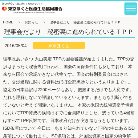
誰もが安心して住み続けられるまちづくり
HOME
>
お知らせ
>
理事会だより 秘密裏に進められているＴＰＰ
理事会だより 秘密裏に進められているＴＰＰ
東京ほくと
2016/05/04
理事長あいさつ 大山美宏 TPPの国会審議が始まりました。TPPの交
渉はまったく秘密裏に行われ、国会の留保条件にも反しており、本
来なら国会で承認できない代物です。国会の特別委員会に出され
た、交渉過程に関する資料はほぼ全部黒塗りというありさまです。
協定の日本語訳は2200ページもあり、把握するだけでも大変です。
だれも理解しないで評論しているといえます。まともな判断ができ
ていないと考えて間違いありません。 本家の米国大統領選挙予備選
においてTPP賛成の候補はすでに全員降りました。残っている4候補
はすべてTPP反対です。日本政府だけが突き進もうとしています。
ISD条項について 今日は、あまり知られていないTPPの中にあるISD
条項について触れます。ISD条項とは、外国投資家と国家の紛争解