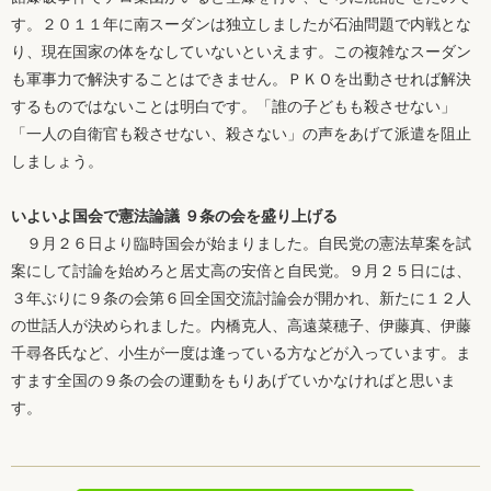
す。２０１１年に南スーダンは独立しましたが石油問題で内戦とな
り、現在国家の体をなしていないといえます。この複雑なスーダン
も軍事力で解決することはできません。ＰＫＯを出動させれば解決
するものではないことは明白です。「誰の子どもも殺させない」
「一人の自衛官も殺させない、殺さない」の声をあげて派遣を阻止
しましょう。
いよいよ国会で憲法論議 ９条の会を盛り上げる
９月２６日より臨時国会が始まりました。自民党の憲法草案を試
案にして討論を始めろと居丈高の安倍と自民党。９月２５日には、
３年ぶりに９条の会第６回全国交流討論会が開かれ、新たに１２人
の世話人が決められました。内橋克人、高遠菜穂子、伊藤真、伊藤
千尋各氏など、小生が一度は逢っている方などが入っています。ま
すます全国の９条の会の運動をもりあげていかなければと思いま
す。