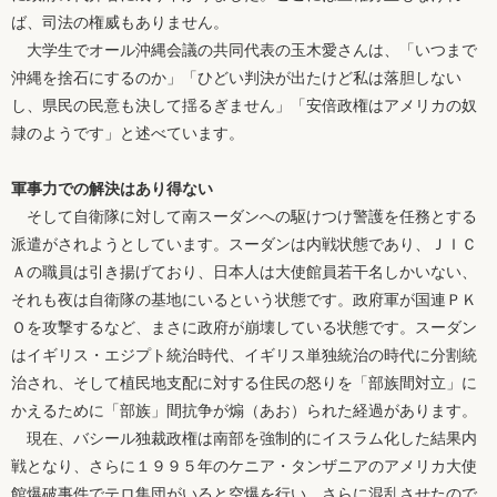
ば、司法の権威もありません。
大学生でオール沖縄会議の共同代表の玉木愛さんは、「いつまで
沖縄を捨石にするのか」「ひどい判決が出たけど私は落胆しない
し、県民の民意も決して揺るぎません」「安倍政権はアメリカの奴
隷のようです」と述べています。
軍事力での解決はあり得ない
そして自衛隊に対して南スーダンへの駆けつけ警護を任務とする
派遣がされようとしています。スーダンは内戦状態であり、ＪＩＣ
Ａの職員は引き揚げており、日本人は大使館員若干名しかいない、
それも夜は自衛隊の基地にいるという状態です。政府軍が国連ＰＫ
Ｏを攻撃するなど、まさに政府が崩壊している状態です。スーダン
はイギリス・エジプト統治時代、イギリス単独統治の時代に分割統
治され、そして植民地支配に対する住民の怒りを「部族間対立」に
かえるために「部族」間抗争が煽（あお）られた経過があります。
現在、バシール独裁政権は南部を強制的にイスラム化した結果内
戦となり、さらに１９９５年のケニア・タンザニアのアメリカ大使
館爆破事件でテロ集団がいると空爆を行い、さらに混乱させたので