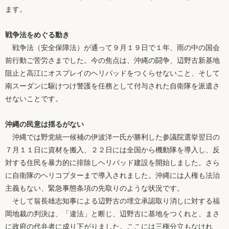
ます。
戦争法をめぐる動き
戦争法（安全保障法）が通って９月１９日で１年、雨の中の国会
前行動ご苦労さまでした。今の焦点は、沖縄の闘争、辺野古新基地
阻止と高江にオスプレイのヘリパッドをつくらせないこと、そして
南スーダンに駆けつけ警護を任務として付与された自衛隊を派遣さ
せないことです。
沖縄の民意は揺るがない
沖縄では野党統一候補の伊波洋一氏が勝利した参議院選挙翌日の
７月１１日に資材を搬入、２２日には全国から機動隊を導入し、反
対する住民を暴力的に排除しヘリパッド建設を開始しました。さら
に自衛隊のヘリコプターまで導入されました。沖縄には人権も法治
主義もない、緊急事態条項の先取りのような状況です。
そして翁長雄志知事による辺野古の埋立承認取り消しに対する福
岡地裁の判決は、「違法」と断じ、辺野古に基地をつくれと、まさ
に政府の代弁者に成り下がりました。ここには三権分立もなけれ