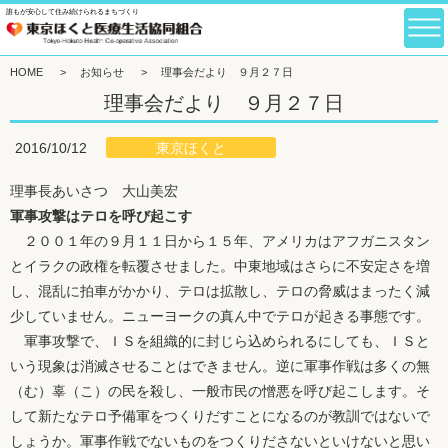
誰もが安心して住み続けられるまちづくり
HOME
>
お知らせ
>
理事会だより ９月２７日
理事会だより ９月２７日
東京ほくと
2016/10/12
理事長あいさつ 大山美宏
軍事攻撃はテロを呼び起こす
２００１年の９月１１日から１５年、アメリカはアフガニスタン
とイラクの政権を転覆させました。中東地域はさらに不安定さを増
し、混乱に拍車がかかり、テロは拡散し、テロの脅威はまったく減
少していません。ニューヨークの真ん中でテロが起きる事態です。
軍事攻撃で、ＩＳを組織的に封じら込められるにしても、ＩＳと
いう現象は消滅させることはできません。逆に軍事作戦は多くの無
（む）辜（こ）の民を殺し、一般市民の憎悪を呼び起こします。そ
して新たなテロ予備軍をつくりだすことになるのが教訓ではないで
しょうか。軍事作戦でないものをつくりださないといけないと思い