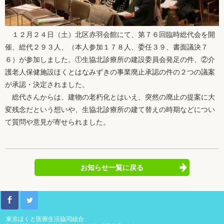
１２月２４日（土）北区赤羽会館にて、第７６回臨時総代会を開
催、総代２９３人、（本人参加１７８人、委任３９、書面議決７
６）が参加しました。①生協北診療所の建設委員会発足の件、②介
護老人保健施設ほくとはなみずきの事業廃止承認の件の２つの議案
が承認・決定されました。
総代さんからは、建物の老朽化とはいえ、突然の廃止の提案に大
変残念だという想いや、生協北診療所の建て替えの時期などについ
て質問や意見が寄せられました。
お知らせ一覧に戻る
東京ほくと医療生活協同組合