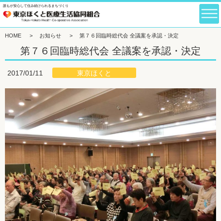
誰もが安心して住み続けられるまちづくり
HOME
>
お知らせ
>
第７６回臨時総代会 全議案を承認・決定
第７６回臨時総代会 全議案を承認・決定
東京ほくと
2017/01/11