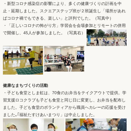
・新型コロナ感染症の影響により、多くの健康づくりの計画を中
止・延期しました。スクエアステップ班が２班誕生し「場所があれ
ばコロナ禍でもできる、楽しい」と評判でした。（写真中）
・「正しいコロナの怖がり方」学習会を会場参加とリモートの併用
で開催し、45人が参加しました。（写真右）
健康なまちづくりの活動
・子ども食堂としま虹は、70食のお弁当をテイクアウトで提供。学
習支援ロコクラブも子ども食堂と同じ日に変更し、お弁当を配布し
ました。子ども食堂のボランティアから職員へカレーの応援を受け
ました｡｢福祉たすけあいまつり」は中止しました。