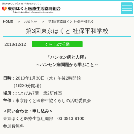
誰もが安心して住み続けられるまちづくり
HOME
>
お知らせ
>
第3回東京ほくと 社保平和学校
第3回東京ほくと 社保平和学校
くらしの活動
2018/12/12
「ハンセン病と人権」
～ハンセン病問題から学ぶこと～
日時
：2019年1月30日（水）午後2時開始
（1時30分開場）
場所
：北とぴあ7階 第2研修室
主催
：東京ほくと医療生協くらしの活動委員会
＜問い合わせ・申し込み＞
東京ほくと医療生協組織部
03-3913-9100
参加費無料！