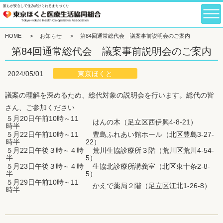
誰もが安心して住み続けられるまちづくり
HOME
>
お知らせ
>
第84回通常総代会 議案事前説明会のご案内
第84回通常総代会 議案事前説明会のご案内
東京ほくと
2024/05/01
議案の理解を深めるため、総代対象の説明会を行います。総代の皆
さん、ご参加ください
５月20日午前10時～11
はんの木（足立区西伊興4-8-21）
時半
５月22日午前10時～11
豊島ふれあい館ホール（北区豊島3-27-
時半
22）
５月22日午後３時～４時
荒川生協診療所３階（荒川区荒川4-54-
半
5）
５月23日午後３時～４時
生協北診療所講義室（北区東十条2-8-
半
5）
５月29日午前10時～11
かえで薬局２階（足立区江北1-26-8）
時半