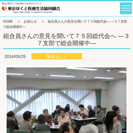
誰もが安心して住み続けられるまちづくり
HOME
>
お知らせ
>
組合員さんの意見を聞いて７５回総代会へ ―３７支部
で総会開催中―
組合員さんの意見を聞いて７５回総代会へ ―３
７支部で総会開催中―
東京ほくと
2016/05/25