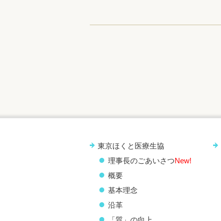
東京ほくと医療生協
理事長のごあいさつ
New!
概要
基本理念
沿革
「質」の向上