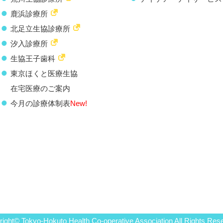
鹿浜診療所
北足立生協診療所
汐入診療所
生協王子歯科
東京ほくと医療生協
在宅医療のご案内
今月の診療体制表
New!
ight© Tokyo-Hokuto Health Co-operative Association All Rights Res