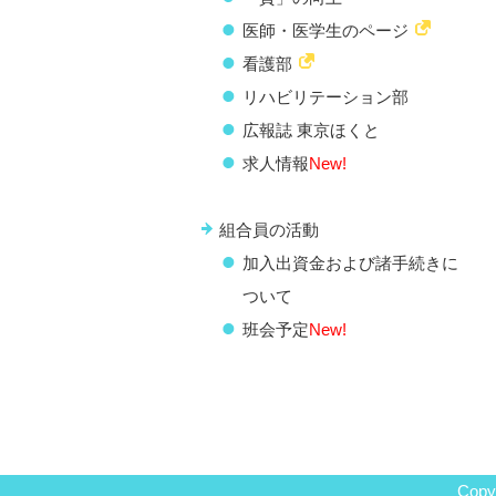
医師・医学生のページ
看護部
リハビリテーション部
広報誌 東京ほくと
求人情報
New!
組合員の活動
加入出資金および諸手続きに
ついて
班会予定
New!
Copyr