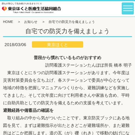
誰もが安心して住み続けられるまちづくり
HOME
>
お知らせ
>
自宅での防災力を備えましょう
自宅での防災力を備えましょう
東京ほくと
2018/03/06
普段から慣れているものがおすすめ
訪問看護ステーションたんぽぽ所長 橋本 明子
東京ほくとに５つの訪問看護ステーションがあります。今年度は
災害対策委員会を立ち上げ、各ステーションで委員が中心となって
地域の特徴を把握しマニュアルつくりから、避難訓練などを実施し
てきました。そして次年度に向けて利用者さんや家族も含め、平時
に自助共助としての防災力を備えるための支援を考えています。
避難経路や備蓄品の確認を
取り組みの中から気がついたことです。東京防災ブックにある地
図を見て、まずは避難指示が出たときどこが避難場所か、また避難
所はどこか把握します。道の瓦（が）礫（れき）で移動の妨げにな