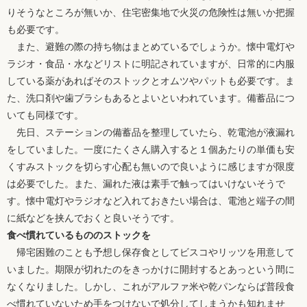
りそうなところが無いか、住宅密集地で火災の危険性は無いか把握
も必要です。
また、避難の際の持ち物はまとめているでしょうか。懐中電灯や
ラジオ・食品・水などリストに明記されていますが、日常的に内服
している薬があればそのストックとオムツやパットも必要です。ま
た、洗口剤や歯ブラシもあるとよいといわれています。備蓄品につ
いても同様です。
先日、ステーションの備蓄品を整理していたら、乾電池が液漏れ
をしていました。一度にたくさん購入すると１個あたりの単価も安
くすみストックを切らす心配も無いので良いように感じますが限度
は必要でした。また、漏れた液は素手で触ってはいけないそうで
す。懐中電灯やラジオなど入れておきたい場合は、電池と端子の間
に紙などを挟んでおくと良いそうです。
食べ慣れているもののストックを
帰宅困難のことも予想し保存食としてビスコやリッツを用意して
いました。期限が切れたのをきっかけに開封するとあっという間に
なくなりました。しかし、これがアルファ米や乾パンならば普段食
べ慣れていないため手をつけないで処分してしまうかも知れませ