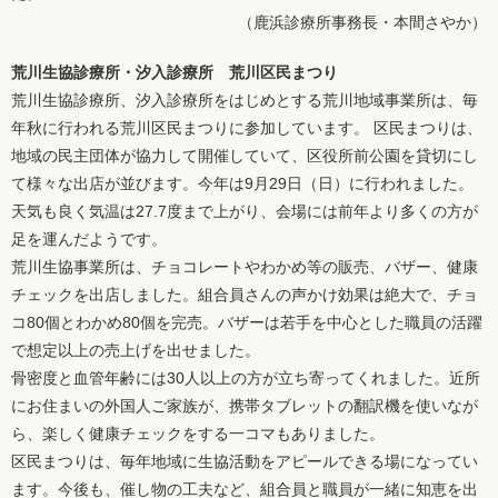
（鹿浜診療所事務長・本間さやか）
荒川生協診療所・汐入診療所 荒川区民まつり
荒川生協診療所、汐入診療所をはじめとする荒川地域事業所は、毎
年秋に行われる荒川区民まつりに参加しています。 区民まつりは、
地域の民主団体が協力して開催していて、区役所前公園を貸切にし
て様々な出店が並びます。今年は9月29日（日）に行われました。
天気も良く気温は27.7度まで上がり、会場には前年より多くの方が
足を運んだようです。
荒川生協事業所は、チョコレートやわかめ等の販売、バザー、健康
チェックを出店しました。組合員さんの声かけ効果は絶大で、チョ
コ80個とわかめ80個を完売。バザーは若手を中心とした職員の活躍
で想定以上の売上げを出せました。
骨密度と血管年齢には30人以上の方が立ち寄ってくれました。近所
にお住まいの外国人ご家族が、携帯タブレットの翻訳機を使いなが
ら、楽しく健康チェックをする一コマもありました。
区民まつりは、毎年地域に生協活動をアピールできる場になってい
ます。今後も、催し物の工夫など、組合員と職員が一緒に知恵を出