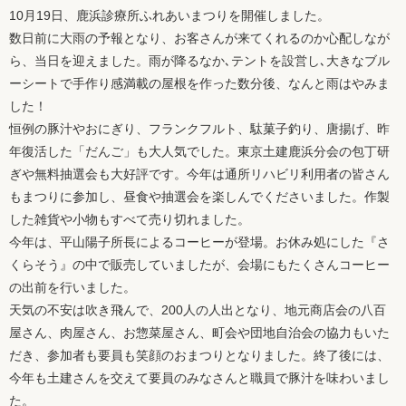
10月19日、鹿浜診療所ふれあいまつりを開催しました。
数日前に大雨の予報となり、お客さんが来てくれるのか心配しなが
ら、当日を迎えました。雨が降るなか､テントを設営し､大きなブル
ーシートで手作り感満載の屋根を作った数分後、なんと雨はやみま
した！
恒例の豚汁やおにぎり、フランクフルト、駄菓子釣り、唐揚げ、昨
年復活した「だんご」も大人気でした。東京土建鹿浜分会の包丁研
ぎや無料抽選会も大好評です。今年は通所リハビリ利用者の皆さん
もまつりに参加し、昼食や抽選会を楽しんでくださいました。作製
した雑貨や小物もすべて売り切れました。
今年は、平山陽子所長によるコーヒーが登場。お休み処にした『さ
くらそう』の中で販売していましたが、会場にもたくさんコーヒー
の出前を行いました。
天気の不安は吹き飛んで、200人の人出となり、地元商店会の八百
屋さん、肉屋さん、お惣菜屋さん、町会や団地自治会の協力もいた
だき、参加者も要員も笑顔のおまつりとなりました。終了後には、
今年も土建さんを交えて要員のみなさんと職員で豚汁を味わいまし
た。