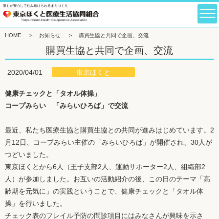
誰もが安心して住み続けられるまちづくり
HOME
>
お知らせ
>
購買生協と共同で企画、交流
購買生協と共同で企画、交流
東京ほくと
2020/04/01
健康チェックと「タオル体操」
コープみらい 「みらいひろば」で交流
最近、私たち医療生協と購買生協との共同が進みはじめています。2
月12日、コープみらい主催の「みらいひろば」が開催され、30人が
つどいました。
東京ほくとから6人（王子支部2人、運動サポーター2人、組織部2
人）が参加しました。お互いの活動紹介の後、この日のテーマ「高
齢期を元気に」の実践ということで、健康チェックと「タオル体
操」を行いました。
チェック表のフレイル予防の問診項目にはみなさんが興味を示さ