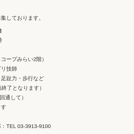
募集しております。
始
時
コープみらい2階）
ビリ技師
・足趾力・歩行など
第終了となります）
9回通して）
ます
：TEL
03-3913-9100