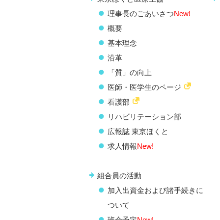
理事長のごあいさつ
New!
概要
基本理念
沿革
「質」の向上
医師・医学生のページ
看護部
リハビリテーション部
広報誌 東京ほくと
求人情報
New!
組合員の活動
加入出資金および諸手続きに
ついて
班会予定
New!