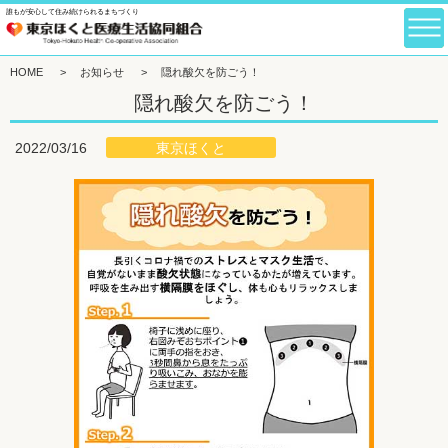
誰もが安心して住み続けられるまちづくり
HOME
>
お知らせ
>
隠れ酸欠を防ごう！
隠れ酸欠を防ごう！
東京ほくと
2022/03/16