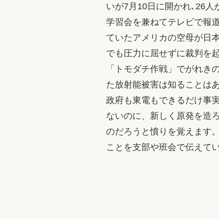
いが7月10日に開かれ､26
学習会を兼ねてテレビで報
ていたアメリカの空母が日本
でも圧力に屈せずに裁判を
「トモダチ作戦」でがれき
た放射能被害は知ることは
政府も東電もできるだけ事
ないのに、新しく原発を造
のだろうと憤りを覚えます
ことを支部や班会で伝えて