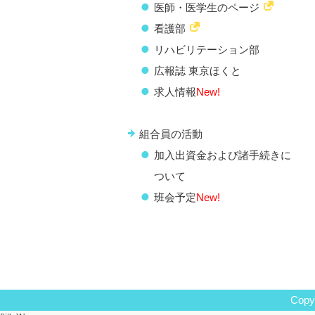
医師・医学生のページ
看護部
リハビリテーション部
広報誌 東京ほくと
求人情報
New!
組合員の活動
加入出資金および諸手続きに
ついて
班会予定
New!
Copyr