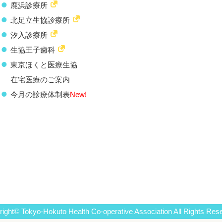
鹿浜診療所
北足立生協診療所
汐入診療所
生協王子歯科
東京ほくと医療生協
在宅医療のご案内
今月の診療体制表
New!
ight© Tokyo-Hokuto Health Co-operative Association All Rights Res