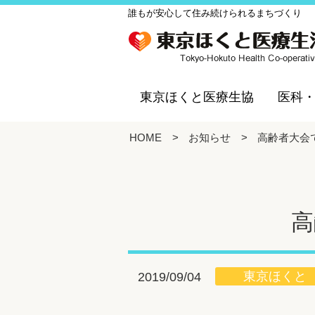
誰もが安心して住み続けられるまちづくり
東京ほくと医療生協
医科
HOME
>
お知らせ
>
高齢者大会
高
東京ほくと
2019/09/04