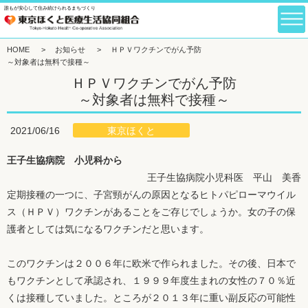
誰もが安心して住み続けられるまちづくり
HOME
>
お知らせ
>
ＨＰＶワクチンでがん予防
～対象者は無料で接種～
ＨＰＶワクチンでがん予防
～対象者は無料で接種～
東京ほくと
2021/06/16
王子生協病院 小児科から
王子生協病院小児科医 平山 美香
定期接種の一つに、子宮頸がんの原因となるヒトパピローマウイル
ス（ＨＰＶ）ワクチンがあることをご存じでしょうか。女の子の保
護者としては気になるワクチンだと思います。
このワクチンは２００６年に欧米で作られました。その後、日本で
もワクチンとして承認され、１９９９年度生まれの女性の７０％近
くは接種していました。ところが２０１３年に重い副反応の可能性