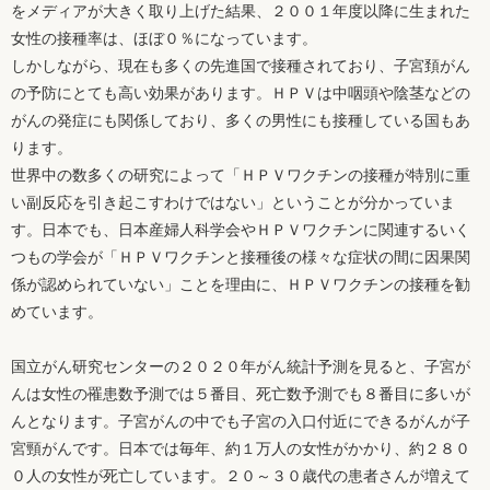
をメディアが大きく取り上げた結果、２００１年度以降に生まれた
女性の接種率は、ほぼ０％になっています。
しかしながら、現在も多くの先進国で接種されており、子宮頚がん
の予防にとても高い効果があります。ＨＰＶは中咽頭や陰茎などの
がんの発症にも関係しており、多くの男性にも接種している国もあ
ります。
世界中の数多くの研究によって「ＨＰＶワクチンの接種が特別に重
い副反応を引き起こすわけではない」ということが分かっていま
す。日本でも、日本産婦人科学会やＨＰＶワクチンに関連するいく
つもの学会が「ＨＰＶワクチンと接種後の様々な症状の間に因果関
係が認められていない」ことを理由に、ＨＰＶワクチンの接種を勧
めています。
国立がん研究センターの２０２０年がん統計予測を見ると、子宮が
んは女性の罹患数予測では５番目、死亡数予測でも８番目に多いが
んとなります。子宮がんの中でも子宮の入口付近にできるがんが子
宮頸がんです。日本では毎年、約１万人の女性がかかり、約２８０
０人の女性が死亡しています。２０～３０歳代の患者さんが増えて