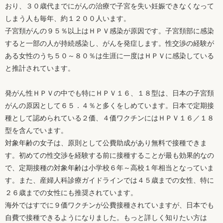
おり、３０歳代までにがんの治療で子宮を失い妊娠できなくなって
しまう人も毎年、約１２００人います。
子宮頚がんの９５％以上はＨＰＶ感染が原因です。子宮頚部に感染
すると一部の人が持続感染し、がんを発症します。性交渉の経験が
ある女性のうち５０～８０％は生涯に一度はＨＰＶに感染している
と推計されています。
発がん性ＨＰＶの中でも特にＨＰＶ１６、１８型は、日本の子宮頚
がんの原因として６５．４％と多くをしめています。日本で定期接
種として認められている２価、４価ワクチンにはＨＰＶ１６／１８
型を含んでいます。
対象年齢の女子は、原則として公費助成があり無料で接種できま
す。初めての性交渉を経験する前に接種することが最も効果的なの
で、定期接種の対象年齢は小学校６年～高校１年相当となっていま
す。また、産婦人科診療ガイドラインでは４５歳までの女性、特に
２６歳までの女性にも推奨されています。
海外ではすでに９価ワクチンが公費接種されていますが、日本でも
自費で接種できるようになりました。もっと詳しく知りたい方は