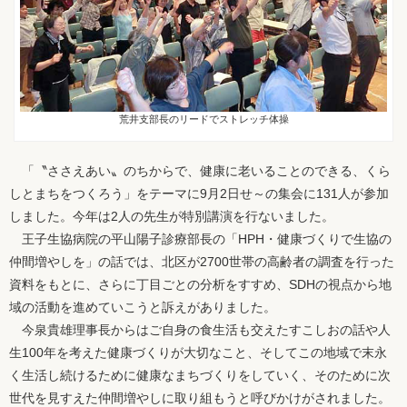
荒井支部長のリードでストレッチ体操
「〝ささえあい〟のちからで、健康に老いることのできる、くら
しとまちをつくろう」をテーマに9月2日せ～の集会に131人が参加
しました。今年は2人の先生が特別講演を行ないました。
王子生協病院の平山陽子診療部長の「HPH・健康づくりで生協の
仲間増やしを」の話では、北区が2700世帯の高齢者の調査を行った
資料をもとに、さらに丁目ごとの分析をすすめ、SDHの視点から地
域の活動を進めていこうと訴えがありました。
今泉貴雄理事長からはご自身の食生活も交えたすこしおの話や人
生100年を考えた健康づくりが大切なこと、そしてこの地域で末永
く生活し続けるために健康なまちづくりをしていく、そのために次
世代を見すえた仲間増やしに取り組もうと呼びかけがされました。