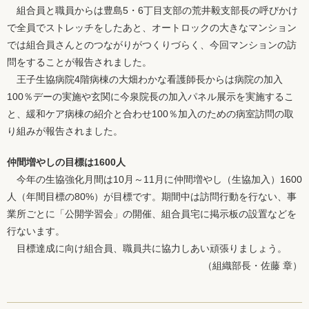
組合員と職員からは豊島5・6丁目支部の荒井毅支部長の呼びかけ
で全員でストレッチをしたあと、オートロックの大きなマンション
では組合員さんとのつながりがつくりづらく、今回マンションの訪
問をすることが報告されました。
王子生協病院4階病棟の大畑わかな看護師長からは病院の加入
100％デーの実施や玄関に今泉院長の加入パネル展示を実施するこ
と、緩和ケア病棟の紹介と合わせ100％加入のための病室訪問の取
り組みが報告されました。
仲間増やしの目標は1600人
今年の生協強化月間は10月～11月に仲間増やし（生協加入）1600
人（年間目標の80%）が目標です。期間中は訪問行動を行ない、事
業所ごとに「公開学習会」の開催、組合員宅に掲示板の設置などを
行ないます。
目標達成に向け組合員、職員共に協力しあい頑張りましょう。
（組織部長・佐藤 章）