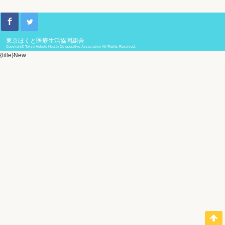
東京ほくと医療生活協同組合
Copyright© Tokyo-Hokuto Health Co-operative Association All Rights Reserved.
{title}
New