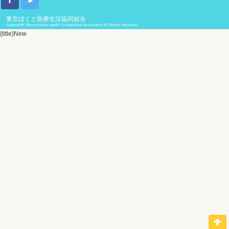
東京ほくと医療生活協同組合
Copyright© Tokyo-Hokuto Health Co-operative Association All Rights Reserved.
{title}
New