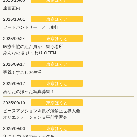
東京ほくと
2025/10/08
企画案内
東京ほくと
2025/10/01
フードパントリー としま虹
東京ほくと
2025/09/24
医療生協の組合員が、集う場所
みんなの場 ひまわり OPEN
東京ほくと
2025/09/17
実践！すこしお生活
東京ほくと
2025/09/17
あなたの撮った写真募集！
東京ほくと
2025/09/10
ピースアクション＆原水爆禁止世界大会
オリエンテーション＆事前学習会
東京ほくと
2025/09/03
年に１度は体のチェックを